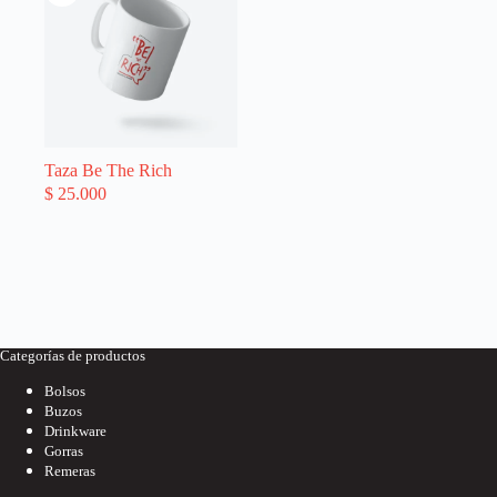
Taza Be The Rich
$
25.000
Categorías de productos
Bolsos
Buzos
Drinkware
Gorras
Remeras