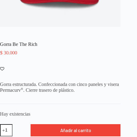
Gorra Be The Rich
$
30.000
Gorra estructurada. Confeccionada con cinco paneles y visera
®
Permacurv
. Cierre trasero de plástico.
Hay existencias
Gorra
Añadir al carrito
Be
The