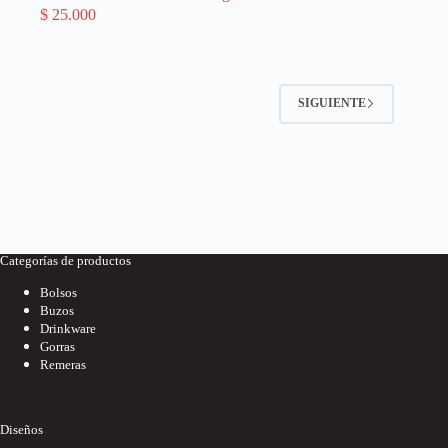
$
25.000
SIGUIENTE
Categorías de productos
Bolsos
Buzos
Drinkware
Gorras
Remeras
Diseños