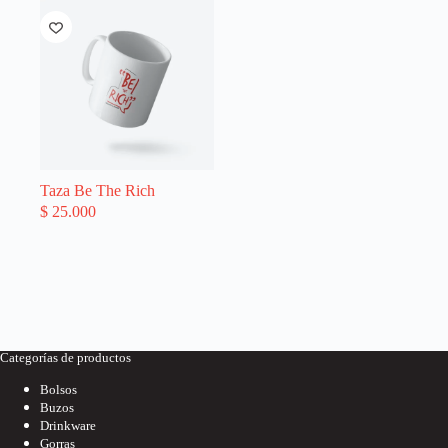
Taza Be The Rich
$
25.000
Categorías de productos
Bolsos
Buzos
Drinkware
Gorras